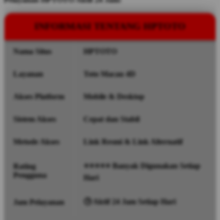
INFORMASI TENTANG HPTOTO
Nama Situs
HPTOTO
Layanan
Toto Macau 4D
Akses Platform
Mobile & Desktop
Sistem Akses
Cepat dan Stabil
Metode Akses
Link Resmi & Link Alternatif
⭐⭐⭐⭐⭐ Banyak Digunakan Setiap
Rating
Pengguna
Hari
🕒 Aktif 24 Jam Setiap Hari
Jam Pelayanan