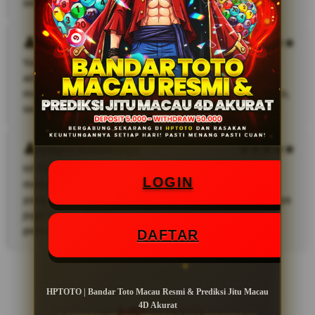
setiap hari.
Praxion Mahakresna
Yang membuat saya betah menggunakan HPTOTO
adalah kualitas servernya yang cukup stabil. Saat
membuka pasaran Toto Macau maupun login ke akun,
semuanya berjalan smooth tanpa hambatan berarti.
Qezyro Danawijaya
HPTOTO menurut saya cocok untuk pemain yang
LOGIN
mencari platform Toto Macau online dengan akses
yang ringan dan nyaman digunakan. Navigasi situsnya
juga mudah dipahami oleh pemain baru maupun
pemain lama.
DAFTAR
HPTOTO | Bandar Toto Macau Resmi & Prediksi Jitu Macau
4D Akurat