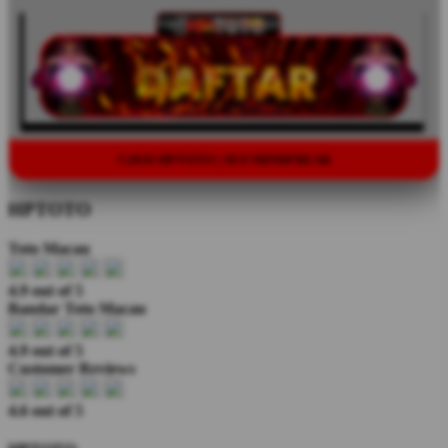
©2026 HPTOTO | SEO MINDFREAK
HPTOTO
Toto Macau
4.9 out of 5
Bandar Toto Macau
4.9 out of 5
Customer Reviews
4.6 out of 5