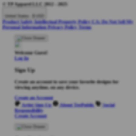
© TP Apparel LLC 2012 - 2025
United States - $ USD
Product Safety
Intellectual Property Policy
CA: Do Not Sell My
Personal Information
Privacy Policy
Terms
Welcome Guest!
Log In
Sign Up
Create an account to save your favorite designs for
viewing anytime, on any device.
Create an Account
Artist Sign Up
About TeePublic
Social
Responsibility
Create Account