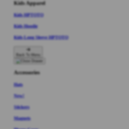
Kids Apparel
Kids HPTOTO
Kids Hoodie
Kids Long Sleeve HPTOTO
Back To Menu
Accessories
Hats
New!
Stickers
Magnets