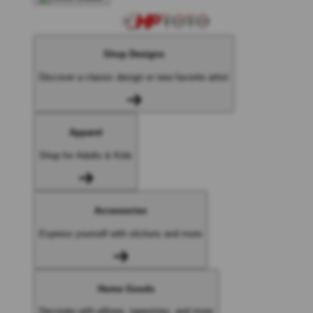
Shop Designs
Discover a classic design or new favorite artist
Apparel
Shop for Adults & Kids
Accessories
Express yourself with stickers and more
Home Goods
Decorate with pillows, tapestries, and more