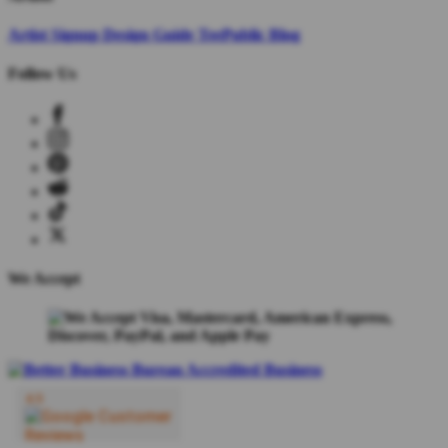
Artist Signup
Design Guide
TeePublic Blog
Follow Us
We Accept