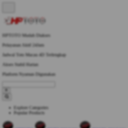
HPTOTO Mudah Diakses
Pelayanan Aktif 24Jam
Jadwal Toto Macau 4D Terlengkap
Akses Stabil Harian
Platform Nyaman Digunakan
Explore Categories
Popular Products