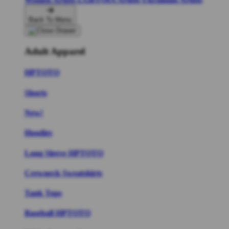
Back To Menu
Adult Apparel
HPTOTO
Shorts
New!
Hoodies
Long Sleeve HPTOTO
Crewneck Sweatshirts
Tank Tops
Baseball HPTOTO