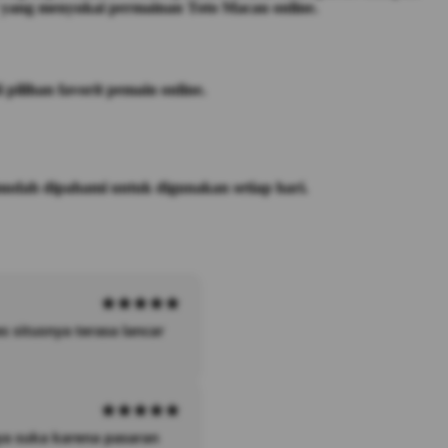
or yang menyukai permainan Toto Macau online.
pilihan favorit pemain online.
udah dipahami untuk digunakan setiap hari.
situsnya terasa lancar
ya suka karena pasaran