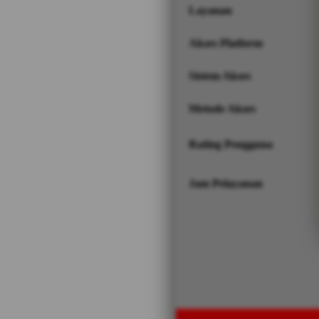
Layanan
Akses Platform
Sistem Akses
Metode Akses
Rating Pengguna
Jam Pelayanan