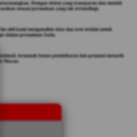
menyenangkan. Dengan sistem yang transparan dan mudah
sakan sensasi permainan yang tak tertandingi.
 ahli kami menganalisis data dan tren terkini untuk
gis dalam permainan Anda.
sklusif, termasuk bonus pendaftaran dan promosi menarik
to Macau.