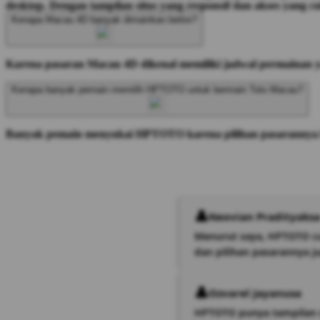
desktop. Dengan tampilan situs yang responsif dan akses yang 
Kenapa Macau 4D banyak dimainkan bettor?
Karena pasaran Macau 4D dikenal memiliki jadwal permainan yang
Kenapa banyak pemain memilih HPTOTO untuk bermain Toto Macau?
Banyak pemain menyukai HPTOTO karena pilihan pasarannya len
Nexvian Pradityaks
Menurut saya, HPTOTO cu
dan pilihan pasarannya 
Ozvarel Jayanusa
HPTOTO punya tampilan s