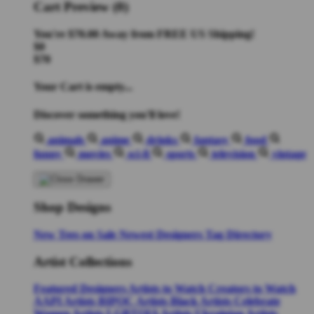
Cart Preview (0)
You're
$70.00
Away from
FREE US Shipping!
$0
$70
Your Cart is empty...
Discover something you'll love!
animals
anime
drinks
fantasy
food
funny
movies
sci-fi
sports
television
vintage
Shop Designs
New Tees on Sale
Newest Designers
Tag Directory
Artist Collections
Featured Designers
Artists to Watch
Creators to Watch
AAPI Artists
BIPOC Artists
Black Artists
Celebrate
Women Artists
LGBTQIA Artists
Ukrainian Artists