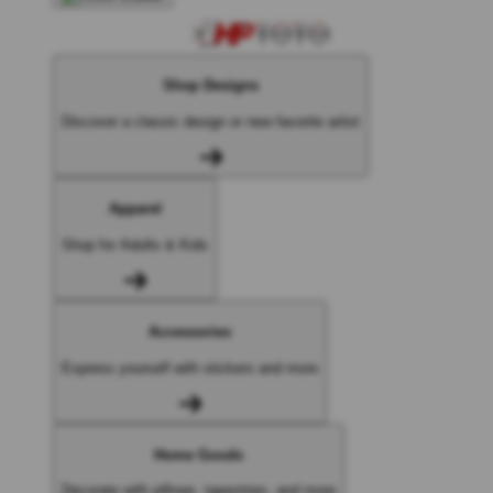
Shop Designs
Discover a classic design or new favorite artist
Apparel
Shop for Adults & Kids
Accessories
Express yourself with stickers and more
Home Goods
Decorate with pillows, tapestries, and more