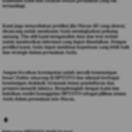
komunitas kami dan rasakan sensasi permainan yang tak
tertandingi.
Kami juga menyediakan prediksi jitu Macau 4D yang akurat,
dirancang untuk membantu Anda meningkatkan peluang
menang. Tim ahli kami menganalisis data dan tren terkini
untuk memberikan informasi yang dapat diandalkan. Dengan
prediksi kami, Anda dapat membuat keputusan yang lebih baik
dan strategis dalam permainan Anda.
Jangan lewatkan kesempatan untuk meraih kemenangan
besar! Daftar sekarang di HPTOTO dan nikmati berbagai
keuntungan eksklusif, termasuk bonus pendaftaran dan
promosi menarik lainnya. Bergabunglah dengan kami dan
buktikan sendiri keunggulan HPTOTO sebagai pilihan utama
Anda dalam permainan toto Macau.
Pelayanan HPTOTO Aktif 24 Jam!