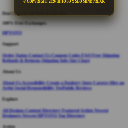
© COPYRIGHT 2026 HPTOTO X SEO MINDFREAK
Don't love it? We'll fix it. For free.
100% Free Exchanges.
HPTOTO
Support
Order Status
Contact Us
Coupon Codes
FAQ
Free Shipping
Refunds & Returns
Shipping Info
Size Chart
About Us
About Us
Accessibility
Create a Dashery Store
Careers
Hire an
Artist
Social Responsibility
TeePublic Reviews
Explore
All Designs
Content Directory
Featured Artists
Newest
Designers
Newest HPTOTO
Tag Directory
Artists