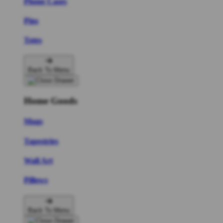
Phone Cases
Pins
Totes
Back To Menu
Home Goods
Mugs
Tapestries
Wall Art
Pillows
Back To Menu