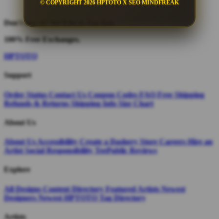
© COPYRIGHT 2026 HPTOTO X SEO MINDFREAK
Don't love it? We'll fix it. For free.
100% Free Exchanges.
HPTOTO
Support
Order Status
Contact Us
Coupon Codes
FAQ
Free Shipping
Refunds & Returns
Shipping Info
Size Chart
About Us
About Us
Accessibility
Create a Dashery Store
Careers
Hire an
Artist
Social Responsibility
TeePublic Reviews
Explore
All Designs
Content Directory
Featured Artists
Newest
Designers
Newest HPTOTO
Tag Directory
Artists