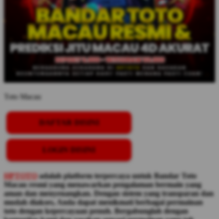
Toto Macau
DAFTAR DISINI
LOGIN DISINI
HPTOTO
adalah platform terpercaya untuk Bandar Toto
Macau resmi yang menawarkan pengalaman bermain yang
aman dan menyenangkan. Dengan sistem yang transparan dan
mudah diakses, Anda dapat menikmati berbagai permainan
toto dengan kepercayaan penuh. Bergabunglah dengan