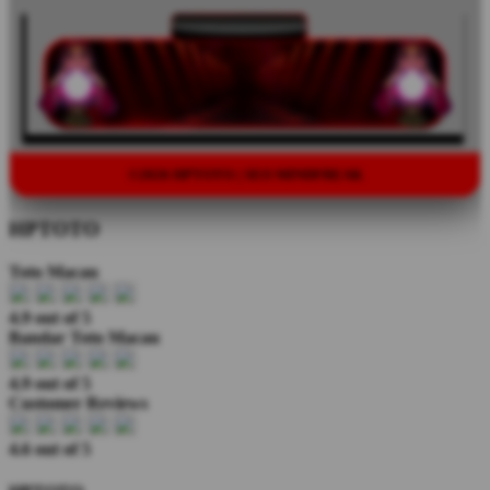
©2026 HPTOTO | SEO MINDFREAK
HPTOTO
Toto Macau
4.9 out of 5
Bandar Toto Macau
4.9 out of 5
Customer Reviews
4.6 out of 5