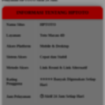
INFORMASI TENTANG HPTOTO
Nama Situs
HPTOTO
Layanan
Toto Macau 4D
Akses Platform
Mobile & Desktop
Sistem Akses
Cepat dan Stabil
Metode Akses
Link Resmi & Link Alternatif
⭐⭐⭐⭐⭐ Banyak Digunakan Setiap
Rating
Pengguna
Hari
🕒 Aktif 24 Jam Setiap Hari
Jam Pelayanan