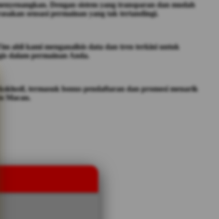
menyenangkan. Dengan sistem yang transparan dan mudah
sakan sensasi permainan yang tak tertandingi.
 ahli kami menganalisis data dan tren terkini untuk
gis dalam permainan Anda.
sklusif, termasuk bonus pendaftaran dan promosi menarik
to Macau.