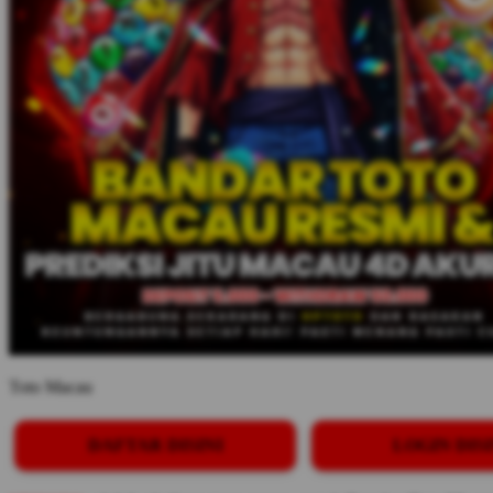
Toto Macau
DAFTAR DISINI
LOGIN DISI