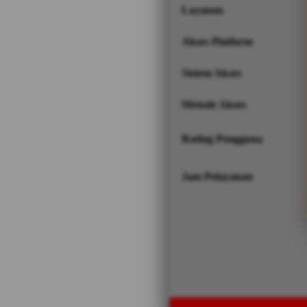
Layanan
Akses Platform
Sistem Akses
Metode Akses
Rating Pengguna
Jam Pelayanan