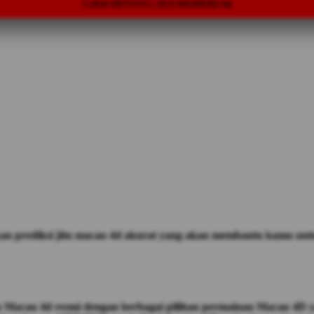
©2026 HPTOTO | SEO MINDFREAK
 prediksi jitu macau 4d akurat yang akan membantu kamu untu
acau 4d resmi dengan berbagai pilihan permainan Macau 4D yan