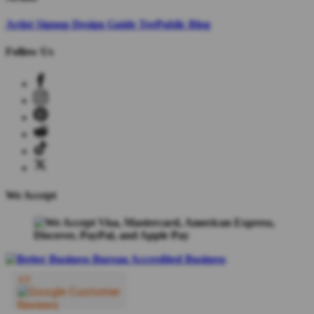
Artist Signup
Design Guide
TeePublic Blog
Follow Us
We Accept