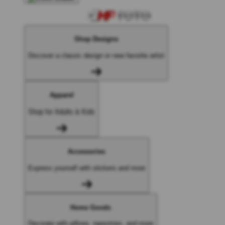
Shop Designs
Discover a classic design or new favorite artist
Apparel
Shop for Adults & Kids
Accessories
Express yourself with stickers and more
Home Goods
Decorate with pillows, tapestries, and more