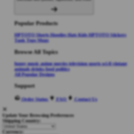
Popular Products
HPTOTO
Shorts
Hoodies
Hats
Kids HPTOTO
Stickers
Tank Tops
Mugs
Browse All Topics
funny
music
anime
movies
television
sports
sci-fi
vintage
animals
drinks
food
politics
All Popular Designs
Support
Order Status
FAQ
Contact Us
Update Your Browsing Preferences
Shipping Country:
Currency: