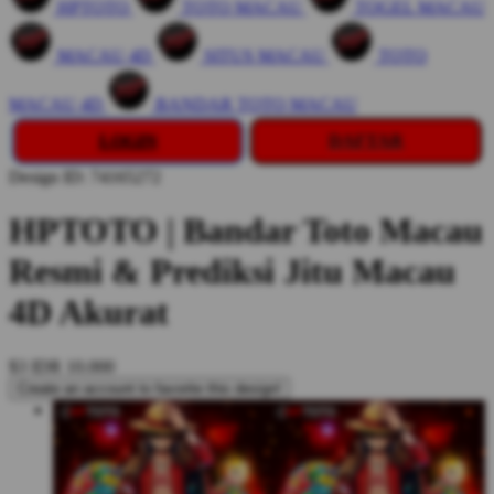
HPTOTO
TOTO MACAU
TOGEL MACAU
MACAU 4D
SITUS MACAU
TOTO
MACAU 4D
BANDAR TOTO MACAU
LOGIN
DAFTAR
Design ID: 74165272
HPTOTO | Bandar Toto Macau
Resmi & Prediksi Jitu Macau
4D Akurat
$3
IDR 10.000
Create an account to favorite this design!