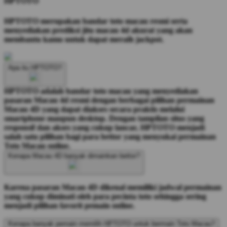
HPTOTO
HPTOTO merupakan bandar toto macau resmi serta
menyediakan prediksi jitu macau 4d akurat yang akan
membantu kamu untuk dapat meraih jackpot.
Apa itu HPTOTO?
HPTOTO adalah bandar toto macau yang menyediakan
pasaran Macau 4d resmi dengan berbagai pilihan permainan
Macau 4D yang dapat diakses secara praktis melalui
smartphone maupun desktop. Dengan tampilan situs yang
responsif dan akses yang cukup lancar, HPTOTO menjadi
salah satu pilihan bagi para bettor yang menyukai permainan
Toto Macau online.
Kenapa Macau 4D banyak dimainkan bettor?
Karena pasaran Macau 4D dikenal memiliki jadwal permainan
yang cukup diminati oleh para pecinta toto sehingga sering
menjadi pilihan favorit pemain online.
Kenapa banyak pemain memilih HPTOTO untuk bermain Toto Macau?