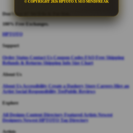
© COPYRIGHT 2026 HPTOTO X SEO MINDFREAK
Don't love it? We'll fix it. For free.
100% Free Exchanges.
HPTOTO
Support
Order Status
Contact Us
Coupon Codes
FAQ
Free Shipping
Refunds & Returns
Shipping Info
Size Chart
About Us
About Us
Accessibility
Create a Dashery Store
Careers
Hire an
Artist
Social Responsibility
TeePublic Reviews
Explore
All Designs
Content Directory
Featured Artists
Newest
Designers
Newest HPTOTO
Tag Directory
Artists