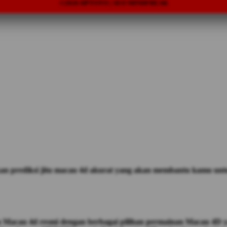
©2026 HPTOTO | SEO MINDFREAK
 prediksi jitu macau 4d akurat yang akan membantu kamu untu
acau 4d resmi dengan berbagai pilihan permainan Macau 4D yan