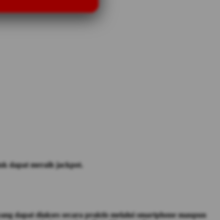
k dapat meraih jackpot.
g dapat diakses secara praktis melalui smartphone maupun