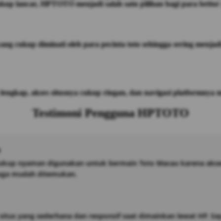
cukup lancar, HPTOTO menjadi salah satu pilihan bagi para bett
 cukup diminati oleh para pecinta toto sehingga sering menjadi 
gkap, akses situsnya cukup ringan, dan navigasi platformnya m
Testimoni Pengguna HPTOTO
a
kup nyaman digunakan untuk bermain Toto Macau karena akses 
juga mudah ditemukan.
itus yang sederhana dan responsif saat dimainkan lewat HP. Sa