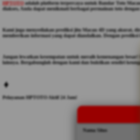
HPTOTO
adalah platform terpercaya untuk Bandar Toto Mac
diakses, Anda dapat menikmati berbagai permainan toto dengan
Kami juga menyediakan prediksi jitu Macau 4D yang akurat, d
memberikan informasi yang dapat diandalkan. Dengan prediksi
Jangan lewatkan kesempatan untuk meraih kemenangan besar! 
lainnya. Bergabunglah dengan kami dan buktikan sendiri keu
Pelayanan HPTOTO Aktif 24 Jam!
Nama Situs