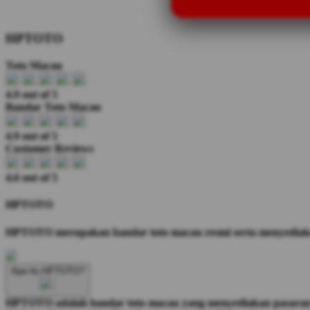
HPTOTO
Toto Macau
4.9 out of 5
Bandar Toto Macau
4.9 out of 5
Customer Reviews
4.6 out of 5
HPTOTO
HPTOTO merupakan bandar toto macau resmi serta menyediakan
Apa itu HPTOTO?
HPTOTO adalah bandar toto macau yang menyediakan pasaran M